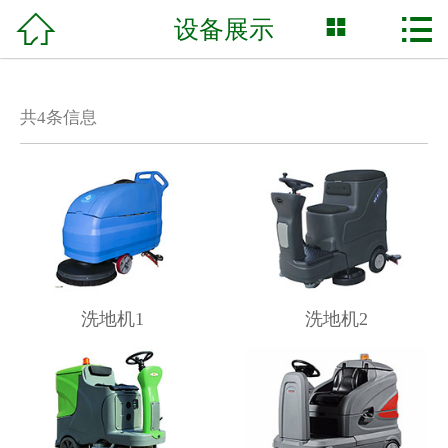



设备展示
网站首页

关于我们
共
4
条信息
业务领域
合作案例
设备展示
行业动态
洗地机1
洗地机2
联系我们